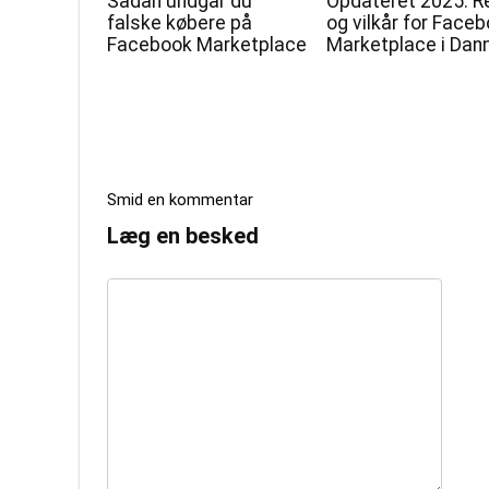
Sådan undgår du
Opdateret 2025: R
falske købere på
og vilkår for Face
Facebook Marketplace
Marketplace i Da
Smid en kommentar
Læg en besked