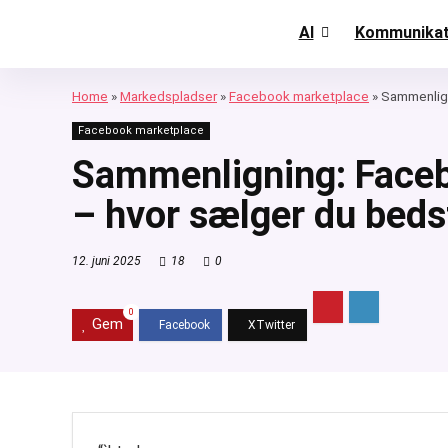
AI
Kommunikat
Home
»
Markedspladser
»
Facebook marketplace
»
Sammenlign
Facebook marketplace
Sammenligning: Faceb
– hvor sælger du beds
12. juni 2025
18
0
0
Gem