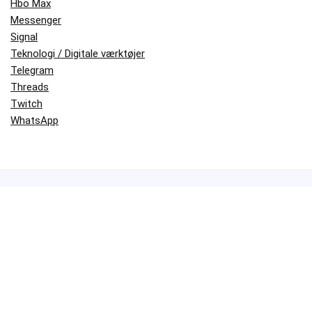
Hbo Max
Messenger
Signal
Teknologi / Digitale værktøjer
Telegram
Threads
Twitch
WhatsApp
© Platformguide.dk – Alle rettigheder forbeholdes
Indholdet på Platformguide.dk er beskyttet af ophavsret og må ikke
kopieres, gengives eller videreformidles uden skriftlig tilladelse.
Alle guides, artikler og vejledninger er originalt indhold, skrevet af
fagfolk med mange års erfaring i digital rådgivning og
teknologiformidling. Vores mål er at gøre moderne platforme som
WhatsApp, Signal, Telegram og Teams
mere forståelige – for alle.