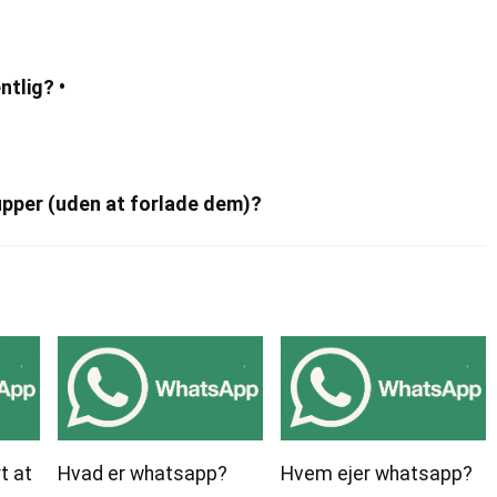
tlig? •
upper (uden at forlade dem)?
t at
Hvad er whatsapp?
Hvem ejer whatsapp?