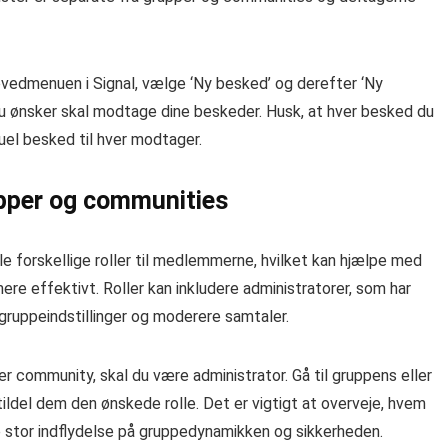
hovedmenuen i Signal, vælge ‘Ny besked’ og derefter ‘Ny
 du ønsker skal modtage dine beskeder. Husk, at hver besked du
uel besked til hver modtager.
rupper og communities
le forskellige roller til medlemmerne, hvilket kan hjælpe med
re effektivt. Roller kan inkludere administratorer, som har
 gruppeindstillinger og moderere samtaler.
ller community, skal du være administrator. Gå til gruppens eller
ldel dem den ønskede rolle. Det er vigtigt at overveje, hvem
ve stor indflydelse på gruppedynamikken og sikkerheden.