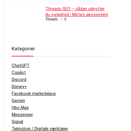
Threads SEO – sådan udnytter
du synlighed i Meta’s økosystem
Threads
0
Kategorier
ChatGPT
Copilot
Discord
Disney+
Facebook marketplace
Gemini
Hbo Max
Messenger
Signal
Teknologi / Digitale værktøjer