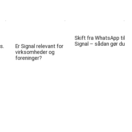
Skift fra WhatsApp til
Signal – sådan gør du
s.
Er Signal relevant for
virksomheder og
foreninger?