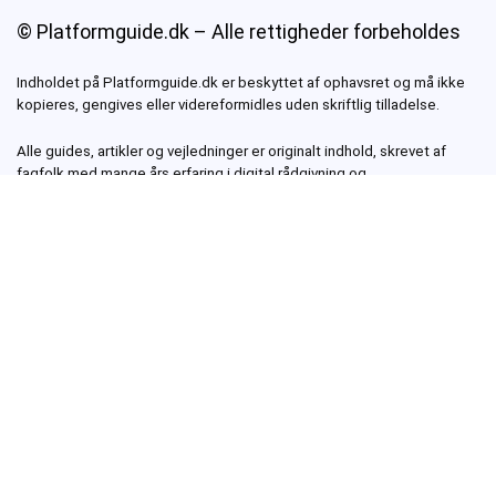
© Platformguide.dk – Alle rettigheder forbeholdes
Indholdet på Platformguide.dk er beskyttet af ophavsret og må ikke
kopieres, gengives eller videreformidles uden skriftlig tilladelse.
Alle guides, artikler og vejledninger er originalt indhold, skrevet af
fagfolk med mange års erfaring i digital rådgivning og
teknologiformidling. Vores mål er at gøre moderne platforme som
WhatsApp, Signal, Telegram og Teams
mere forståelige – for alle.
Om Platformguide.dk
Platformguide.dk hjælper dig med at forstå og bruge de platforme, du
møder i hverdagen – fra beskedapps som Signal og WhatsApp til
samarbejdsværktøjer som Microsoft Teams og Discord.
Vi skriver ærlige, praktiske vejledninger – altid med fokus på
brugervenlighed og digital tryghed.