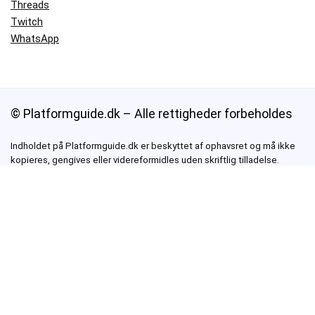
Threads
Twitch
WhatsApp
© Platformguide.dk – Alle rettigheder forbeholdes
Indholdet på Platformguide.dk er beskyttet af ophavsret og må ikke
kopieres, gengives eller videreformidles uden skriftlig tilladelse.
Alle guides, artikler og vejledninger er originalt indhold, skrevet af
fagfolk med mange års erfaring i digital rådgivning og
teknologiformidling. Vores mål er at gøre moderne platforme som
WhatsApp, Signal, Telegram og Teams
mere forståelige – for alle.
Om Platformguide.dk