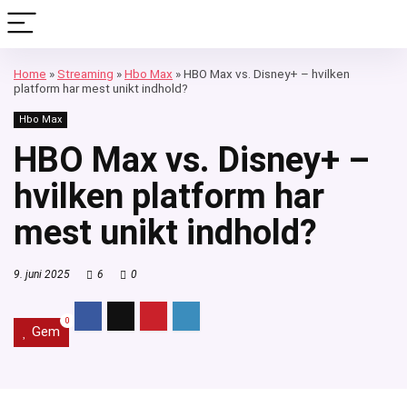
Home
»
Streaming
»
Hbo Max
»
HBO Max vs. Disney+ – hvilken
platform har mest unikt indhold?
Hbo Max
HBO Max vs. Disney+ –
hvilken platform har
mest unikt indhold?
9. juni 2025
6
0
0
Gem