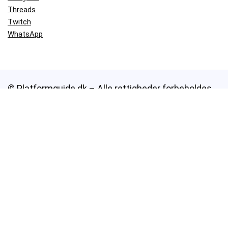
Threads
Twitch
WhatsApp
© Platformguide.dk – Alle rettigheder forbeholdes
Indholdet på Platformguide.dk er beskyttet af ophavsret og må ikke
kopieres, gengives eller videreformidles uden skriftlig tilladelse.
Alle guides, artikler og vejledninger er originalt indhold, skrevet af
fagfolk med mange års erfaring i digital rådgivning og
teknologiformidling. Vores mål er at gøre moderne platforme som
WhatsApp, Signal, Telegram og Teams
mere forståelige – for alle.
Om Platformguide.dk