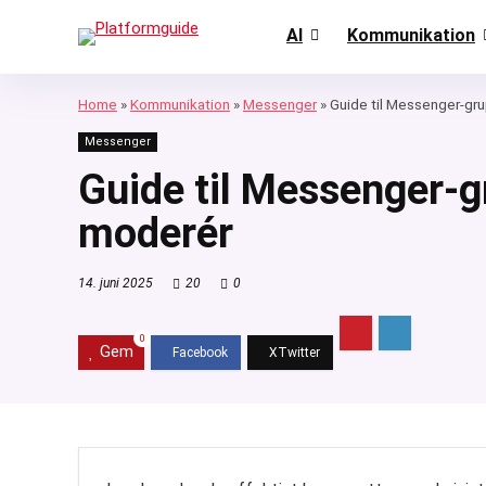
AI
Kommunikation
Home
»
Kommunikation
»
Messenger
»
Guide til Messenger-gru
Messenger
Guide til Messenger-gr
moderér
14. juni 2025
20
0
0
Gem