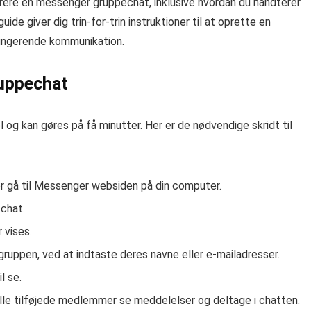
rere en messenger gruppechat, inklusive hvordan du håndterer
uide giver dig trin-for-trin instruktioner til at oprette en
fungerende kommunikation.
ruppechat
og kan gøres på få minutter. Her er de nødvendige skridt til
 gå til Messenger websiden på din computer.
 chat.
 vises.
gruppen, ved at indtaste deres navne eller e-mailadresser.
l se.
alle tilføjede medlemmer se meddelelser og deltage i chatten.