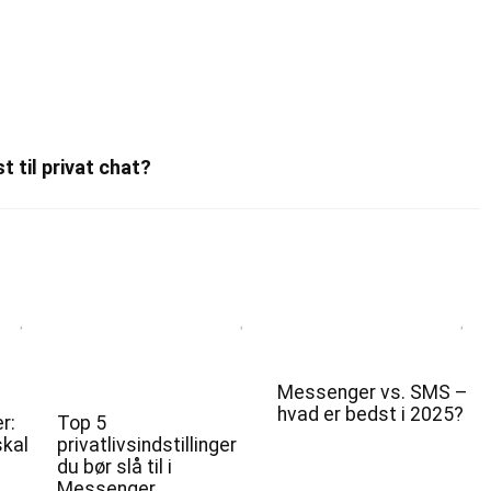
 til privat chat?
Messenger vs. SMS –
hvad er bedst i 2025?
r:
Top 5
skal
privatlivsindstillinger
du bør slå til i
Messenger