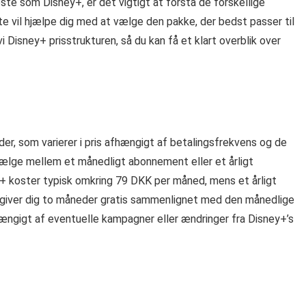
ste som Disney+, er det vigtigt at forstå de forskellige
e vil hjælpe dig med at vælge den pakke, der bedst passer til
 Disney+ prisstrukturen, så du kan få et klart overblik over
r, som varierer i pris afhængigt af betalingsfrekvens og de
vælge mellem et månedligt abonnement eller et årligt
 koster typisk omkring 79 DKK per måned, mens et årligt
 giver dig to måneder gratis sammenlignet med den månedlige
hængigt af eventuelle kampagner eller ændringer fra Disney+’s