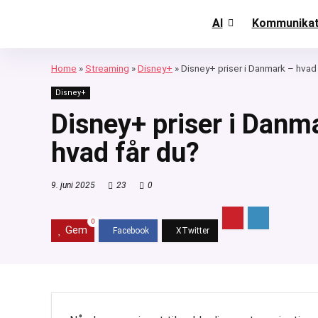
AI
Kommunikat
Home
»
Streaming
»
Disney+
»
Disney+ priser i Danmark – hvad 
Disney+
Disney+ priser i Danma
hvad får du?
9. juni 2025
23
0
0
Gem