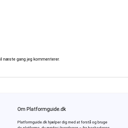
til næste gang jeg kommenterer.
Om Platformguide.dk
Platformguide.dk hjælper dig med at forstå og bruge
de platforme, du møder i hverdagen – fra beskedapps