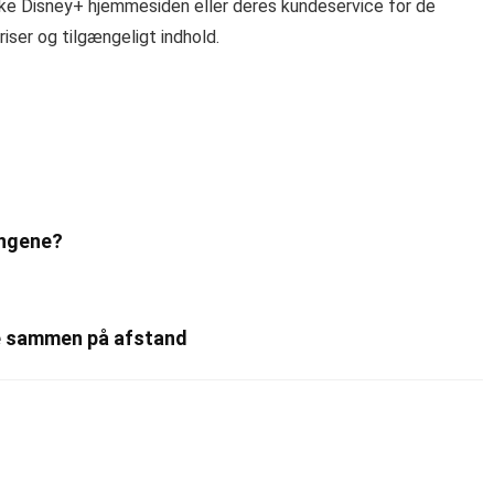
jekke Disney+ hjemmesiden eller deres kundeservice for de
iser og tilgængeligt indhold.
engene?
e sammen på afstand