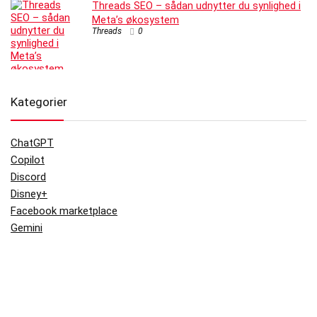
Threads SEO – sådan udnytter du synlighed i
Meta’s økosystem
Threads
0
Kategorier
ChatGPT
Copilot
Discord
Disney+
Facebook marketplace
Gemini
Hbo Max
Messenger
Signal
Teknologi / Digitale værktøjer
Telegram