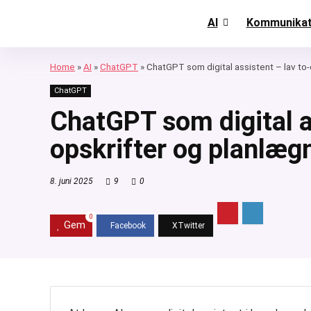
AI
Kommunikat
Home
»
AI
»
ChatGPT
»
ChatGPT som digital assistent – lav to-
ChatGPT
ChatGPT som digital as
opskrifter og planlæg
8. juni 2025
9
0
0
Gem