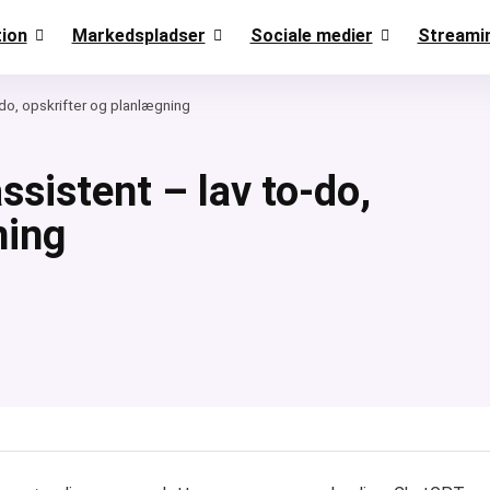
ion
Markedspladser
Sociale medier
Streami
do, opskrifter og planlægning
sistent – lav to-do,
ning