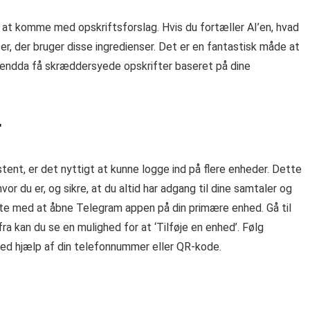
l at komme med opskriftsforslag. Hvis du fortæller AI’en, hvad
r, der bruger disse ingredienser. Det er en fantastisk måde at
 endda få skræddersyede opskrifter baseret på dine
r
ent, er det nyttigt at kunne logge ind på flere enheder. Dette
or du er, og sikre, at du altid har adgang til dine samtaler og
starte med at åbne Telegram appen på din primære enhed. Gå til
erfra kan du se en mulighed for at ‘Tilføje en enhed’. Følg
 ved hjælp af din telefonnummer eller QR-kode.