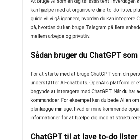
At bruge AI som en digital assistent i hverdagen
kan hjælpe med at organisere dine to-do lister, pl
guide vil vi gå igennem, hvordan du kan integrere C
på, hvordan du kan bruge Telegram på flere enheder,
mellem arbejde og privatliv.
Sådan bruger du ChatGPT som 
For at starte med at bruge ChatGPT som din person
understøtter AI-chatbots. OpenAI’s platform er e
begynde at interagere med ChatGPT. Når du har ad
kommandoer. For eksempel kan du bede AI’en om at
planlægge min uge, hvad er mine kommende opgav
informationer for at hjælpe dig med at strukturere 
ChatGPT til at lave to-do lister