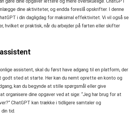
 kan gøre dine opgaver lettere og mere overskuelige. ChatGPT
anlægge dine aktiviteter, og endda foreslå opskrifter. I denne
hatGPT i din dagligdag for maksimal effektivitet. Vi vil også se
 hvilket er praktisk, når du arbejder på farten eller skifter
assistent
lige assistent, skal du først have adgang til en platform, der
t godt sted at starte. Her kan du nemt oprette en konto og
gang, kan du begynde at stille spørgsmål eller give
 organisere dine opgaver ved at sige: “Jeg har brug for at
er?” ChatGPT kan trække i tidligere samtaler og
din tid.