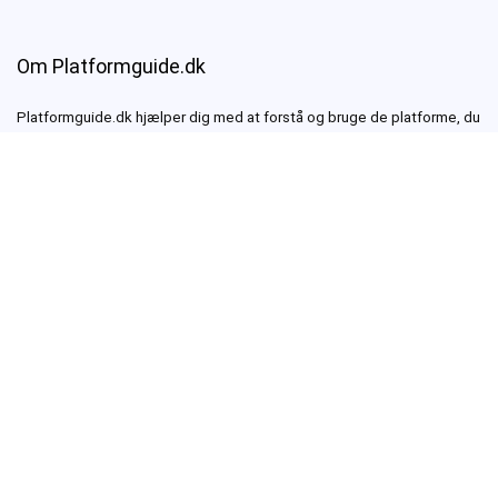
Om Platformguide.dk
Platformguide.dk hjælper dig med at forstå og bruge de platforme, du
møder i hverdagen – fra beskedapps som Signal og WhatsApp til
samarbejdsværktøjer som Microsoft Teams og Discord.
Vi skriver ærlige, praktiske vejledninger – altid med fokus på
brugervenlighed og digital tryghed.
Kontakt & information
Har du spørgsmål, forslag eller ønsker samarbejde?
Skriv til os på
kontakt@platformguide.dk
Platformguide.dk drives fra Danmark